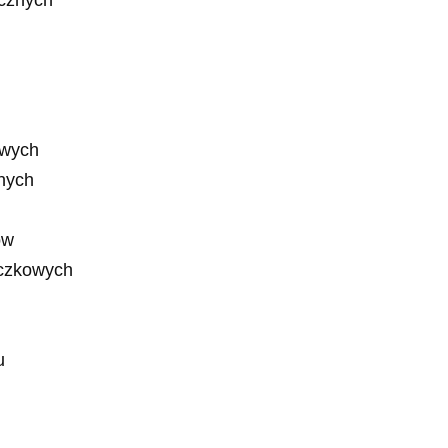
ycznych
owych
nych
ów
oczkowych
u