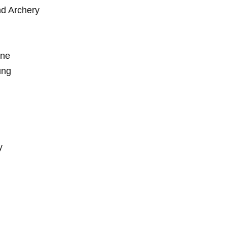
d Archery
n
one
ung
y