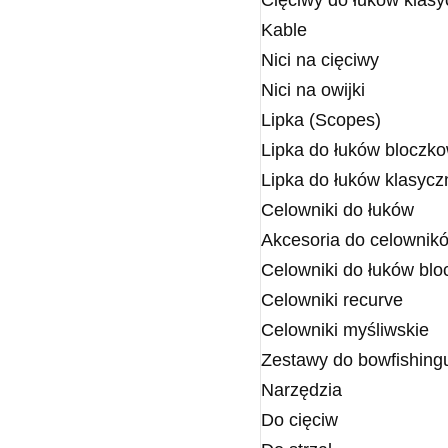
Cięciwy do łuków klas
Kable
Nici na cięciwy
Nici na owijki
Lipka (Scopes)
Lipka do łuków bloczk
Lipka do łuków klasycz
Celowniki do łuków
Akcesoria do celownik
Celowniki do łuków bl
Celowniki recurve
Celowniki myśliwskie
Zestawy do bowfishing
Narzędzia
Do cięciw