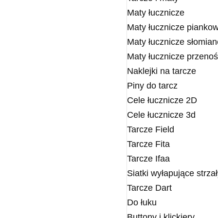
Maty łucznicze
Maty łucznicze pianko
Maty łucznicze słomian
Maty łucznicze przeno
Naklejki na tarcze
Piny do tarcz
Cele łucznicze 2D
Cele łucznicze 3d
Tarcze Field
Tarcze Fita
Tarcze Ifaa
Siatki wyłapujące strza
Tarcze Dart
Do łuku
Buttony i klickiery