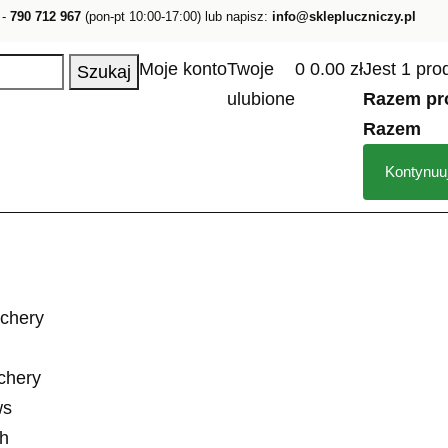
 -
790 712 967
(pon-pt 10:00-17:00) lub napisz:
info@sklepluczniczy.pl
Moje konto
Twoje
0
0.00 zł
Jest 1 pro
Szukaj
ulubione
Razem pr
Razem
Kontynuu
rchery
rchery
ws
ch