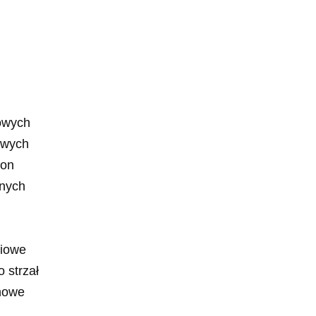
iowych
owych
bon
anych
niowe
 strzał
onowe