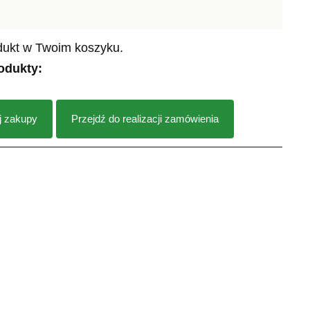
dukt w Twoim koszyku.
odukty:
j zakupy
Przejdź do realizacji zamówienia