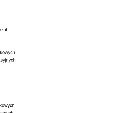
rzał
zkowych
ksyjnych
zkowych