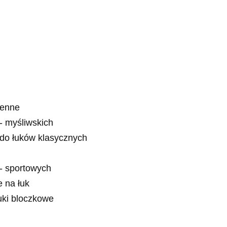
ienne
- myśliwskich
 do łuków klasycznych
- sportowych
e na łuk
łuki bloczkowe