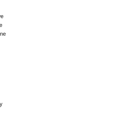
we
e
śne
ły