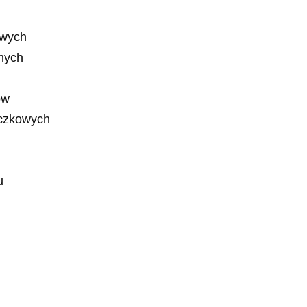
owych
nych
ów
oczkowych
u