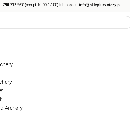
 -
790 712 967
(pon-pt 10:00-17:00) lub napisz:
info@sklepluczniczy.pl
rchery
rchery
ws
ch
d Archery
n