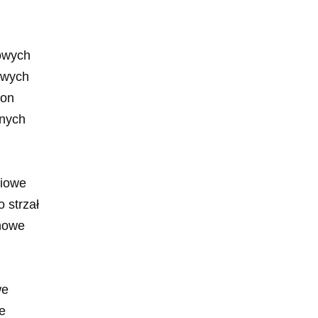
iowych
owych
bon
anych
niowe
 strzał
onowe
we
e