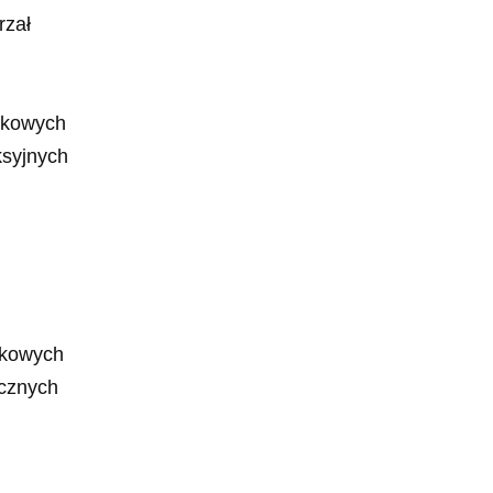
rzał
zkowych
ksyjnych
zkowych
ycznych