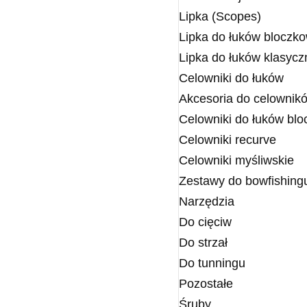
Lipka (Scopes)
Lipka do łuków bloczk
Lipka do łuków klasycz
Celowniki do łuków
Akcesoria do celownik
Celowniki do łuków bl
Celowniki recurve
Celowniki myśliwskie
Zestawy do bowfishing
Narzędzia
Do cięciw
Do strzał
Do tunningu
Pozostałe
Śruby