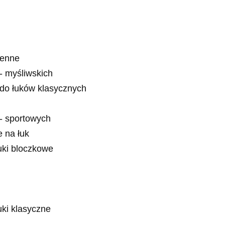
ienne
- myśliwskich
 do łuków klasycznych
- sportowych
e na łuk
łuki bloczkowe
uki klasyczne