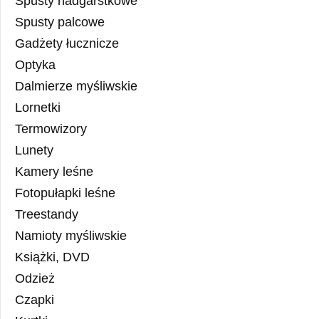
Spusty nadgarstkowe
Spusty palcowe
Gadżety łucznicze
Optyka
Dalmierze myśliwskie
Lornetki
Termowizory
Lunety
Kamery leśne
Fotopułapki leśne
Treestandy
Namioty myśliwskie
Książki, DVD
Odzież
Czapki