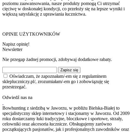
poziomu zaawansowania, nasze produkty pomogą Ci utrzymać
cięciwę w doskonałej kondycji, co przełoży się na lepsze wyniki i
większą satysfakcję z uprawiania łucznictwa.
OPINIE UŻYTKOWNIKÓW
Napisz opinię!
Newsletter
Nie przegap żadnej promocji, zdobywaj dodatkowe rabaty.
Zapisz się
Oświadczam, że zapoznałam/-em się z regulaminem
sklepluczniczy.pl/, zrozumiałam/-em go i zobowiązuję się
przestrzegać.
Odwiedź nas na
Bowhunting z siedzibą w Jaworzu, w pobliżu Bielska-Białej to
specjalistyczny sklep internetowy i stacjonarny w Jaworzu. Od 2009
roku dostarczamy łuki tradycyjne, bloczkowe i sportowe, strzały,
celowniki oraz akcesoria łucznicze. Obsługujemy zarówno
początkujących pasjonatów, jak i profesjonalnych zawodników oraz