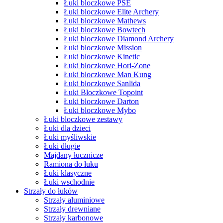
Łuki bloczkowe PSE
Łuki bloczkowe Elite Archery
Łuki bloczkowe Mathews
Łuki bloczkowe Bowtech
Łuki bloczkowe Diamond Archery
Łuki bloczkowe Mission
Łuki bloczkowe Kinetic
Łuki bloczkowe Hori-Zone
Łuki bloczkowe Man Kung
Łuki bloczkowe Sanlida
Łuki Bloczkowe Topoint
Łuki bloczkowe Darton
Łuki bloczkowe Mybo
Łuki bloczkowe zestawy
Łuki dla dzieci
Łuki myśliwskie
Łuki długie
Majdany łucznicze
Ramiona do łuku
Łuki klasyczne
Łuki wschodnie
Strzały do łuków
Strzały aluminiowe
Strzały drewniane
Strzały karbonowe