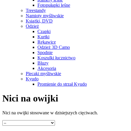
Fotopułapki leśne
Treestandy
Namioty myśliwskie
Książki, DVD
Odzież
Czapki
Kurtki
Rękawice
Odzież 3D Camo
Spodnie
Koszulki łucznictwo
Bluzy
Akcesoria
Plecaki myśliwskie
Kyudo
Promienie do strzał Kyudo
Nici na owijki
Nici na owijki stosowane w dzisiejszych cięciwach.