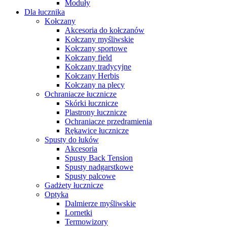
Moduły
Dla łucznika
Kołczany
Akcesoria do kołczanów
Kołczany myśliwskie
Kołczany sportowe
Kołczany field
Kołczany tradycyjne
Kołczany Herbis
Kołczany na plecy
Ochraniacze łucznicze
Skórki łucznicze
Plastrony łucznicze
Ochraniacze przedramienia
Rękawice łucznicze
Spusty do łuków
Akcesoria
Spusty Back Tension
Spusty nadgarstkowe
Spusty palcowe
Gadżety łucznicze
Optyka
Dalmierze myśliwskie
Lornetki
Termowizory