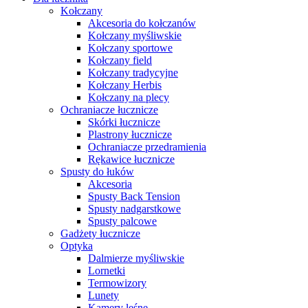
Kołczany
Akcesoria do kołczanów
Kołczany myśliwskie
Kołczany sportowe
Kołczany field
Kołczany tradycyjne
Kołczany Herbis
Kołczany na plecy
Ochraniacze łucznicze
Skórki łucznicze
Plastrony łucznicze
Ochraniacze przedramienia
Rękawice łucznicze
Spusty do łuków
Akcesoria
Spusty Back Tension
Spusty nadgarstkowe
Spusty palcowe
Gadżety łucznicze
Optyka
Dalmierze myśliwskie
Lornetki
Termowizory
Lunety
Kamery leśne