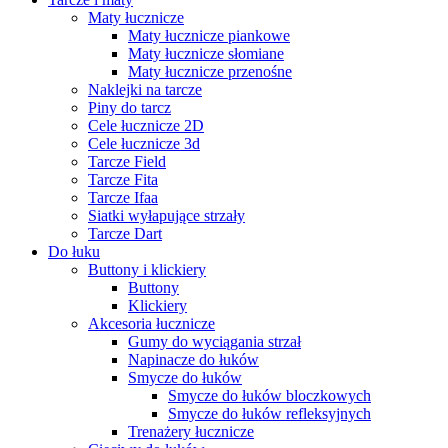
Maty łucznicze
Maty łucznicze piankowe
Maty łucznicze słomiane
Maty łucznicze przenośne
Naklejki na tarcze
Piny do tarcz
Cele łucznicze 2D
Cele łucznicze 3d
Tarcze Field
Tarcze Fita
Tarcze Ifaa
Siatki wyłapujące strzały
Tarcze Dart
Do łuku
Buttony i klickiery
Buttony
Klickiery
Akcesoria łucznicze
Gumy do wyciągania strzał
Napinacze do łuków
Smycze do łuków
Smycze do łuków bloczkowych
Smycze do łuków refleksyjnych
Trenażery łucznicze