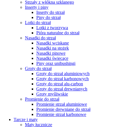
Strzały z włókna szklanego
Inserty i piny
Inserty do strzał
Piny do strzał
Lotki do strzał
Lotki z tworzywa
Pióra naturalne do strzał
Nasadki do strzał
Nasadki wciskane
Nasadki na stożek
Nasadki pinowe
Nasadki świecące
Piny oraz unibushingi
Groty do strzał
Groty do strzał aluminiowych
Groty do strzał karbonowych
Groty do strzał alu-carbon
Groty do strzał drewnianych
Groty myśliwskie
Promienie do strzał
Promienie strzał aluminiowe
Promienie drewniane do strzał
Promienie strzał karbonowe
Tarcze i maty
Maty łucznicze