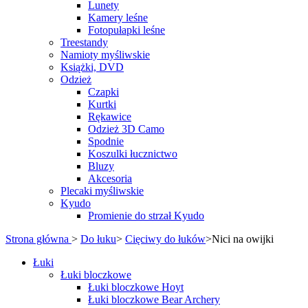
Lunety
Kamery leśne
Fotopułapki leśne
Treestandy
Namioty myśliwskie
Książki, DVD
Odzież
Czapki
Kurtki
Rękawice
Odzież 3D Camo
Spodnie
Koszulki łucznictwo
Bluzy
Akcesoria
Plecaki myśliwskie
Kyudo
Promienie do strzał Kyudo
Strona główna
>
Do łuku
>
Cięciwy do łuków
>
Nici na owijki
Łuki
Łuki bloczkowe
Łuki bloczkowe Hoyt
Łuki bloczkowe Bear Archery