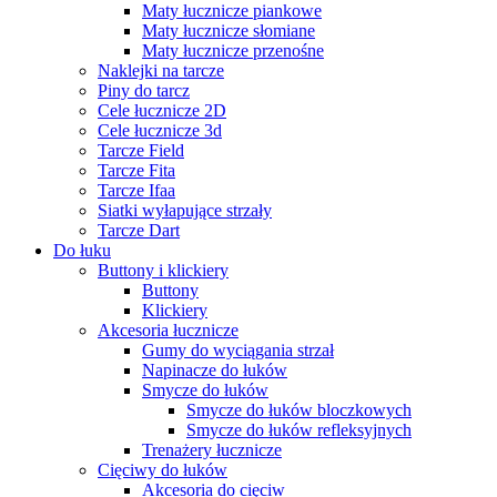
Maty łucznicze piankowe
Maty łucznicze słomiane
Maty łucznicze przenośne
Naklejki na tarcze
Piny do tarcz
Cele łucznicze 2D
Cele łucznicze 3d
Tarcze Field
Tarcze Fita
Tarcze Ifaa
Siatki wyłapujące strzały
Tarcze Dart
Do łuku
Buttony i klickiery
Buttony
Klickiery
Akcesoria łucznicze
Gumy do wyciągania strzał
Napinacze do łuków
Smycze do łuków
Smycze do łuków bloczkowych
Smycze do łuków refleksyjnych
Trenażery łucznicze
Cięciwy do łuków
Akcesoria do cięciw