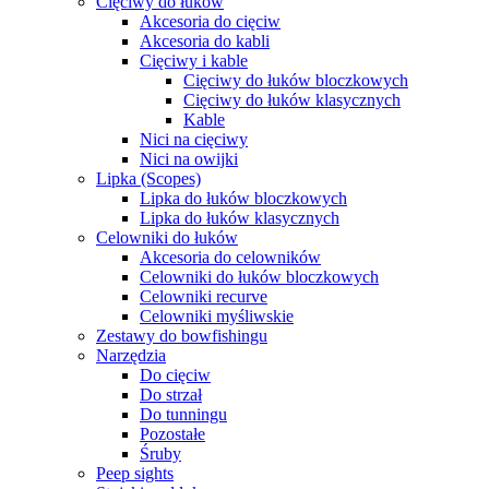
Cięciwy do łuków
Akcesoria do cięciw
Akcesoria do kabli
Cięciwy i kable
Cięciwy do łuków bloczkowych
Cięciwy do łuków klasycznych
Kable
Nici na cięciwy
Nici na owijki
Lipka (Scopes)
Lipka do łuków bloczkowych
Lipka do łuków klasycznych
Celowniki do łuków
Akcesoria do celowników
Celowniki do łuków bloczkowych
Celowniki recurve
Celowniki myśliwskie
Zestawy do bowfishingu
Narzędzia
Do cięciw
Do strzał
Do tunningu
Pozostałe
Śruby
Peep sights