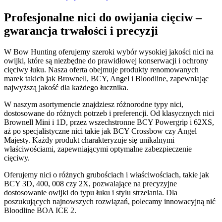
Profesjonalne nici do owijania cięciw –
gwarancja trwałości i precyzji
W Bow Hunting oferujemy szeroki wybór wysokiej jakości nici na
owijki, które są niezbędne do prawidłowej konserwacji i ochrony
cięciwy łuku. Nasza oferta obejmuje produkty renomowanych
marek takich jak Brownell, BCY, Angel i Bloodline, zapewniając
najwyższą jakość dla każdego łucznika.
W naszym asortymencie znajdziesz różnorodne typy nici,
dostosowane do różnych potrzeb i preferencji. Od klasycznych nici
Brownell Mini i 1D, przez wszechstronne BCY Powergrip i 62XS,
aż po specjalistyczne nici takie jak BCY Crossbow czy Angel
Majesty. Każdy produkt charakteryzuje się unikalnymi
właściwościami, zapewniającymi optymalne zabezpieczenie
cięciwy.
Oferujemy nici o różnych grubościach i właściwościach, takie jak
BCY 3D, 400, 008 czy 2X, pozwalające na precyzyjne
dostosowanie owijki do typu łuku i stylu strzelania. Dla
poszukujących najnowszych rozwiązań, polecamy innowacyjną nić
Bloodline BOA ICE 2.