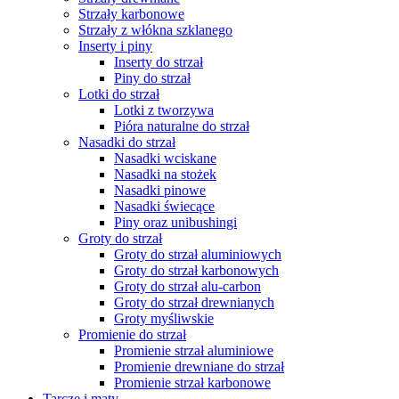
Strzały karbonowe
Strzały z włókna szklanego
Inserty i piny
Inserty do strzał
Piny do strzał
Lotki do strzał
Lotki z tworzywa
Pióra naturalne do strzał
Nasadki do strzał
Nasadki wciskane
Nasadki na stożek
Nasadki pinowe
Nasadki świecące
Piny oraz unibushingi
Groty do strzał
Groty do strzał aluminiowych
Groty do strzał karbonowych
Groty do strzał alu-carbon
Groty do strzał drewnianych
Groty myśliwskie
Promienie do strzał
Promienie strzał aluminiowe
Promienie drewniane do strzał
Promienie strzał karbonowe
Tarcze i maty