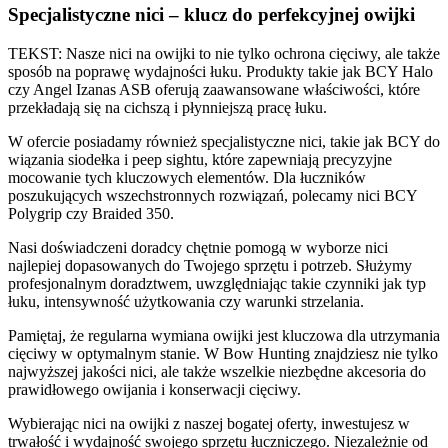
Specjalistyczne nici – klucz do perfekcyjnej owijki
TEKST: Nasze nici na owijki to nie tylko ochrona cięciwy, ale także
sposób na poprawę wydajności łuku. Produkty takie jak BCY Halo
czy Angel Izanas ASB oferują zaawansowane właściwości, które
przekładają się na cichszą i płynniejszą pracę łuku.
W ofercie posiadamy również specjalistyczne nici, takie jak BCY do
wiązania siodełka i peep sightu, które zapewniają precyzyjne
mocowanie tych kluczowych elementów. Dla łuczników
poszukujących wszechstronnych rozwiązań, polecamy nici BCY
Polygrip czy Braided 350.
Nasi doświadczeni doradcy chętnie pomogą w wyborze nici
najlepiej dopasowanych do Twojego sprzętu i potrzeb. Służymy
profesjonalnym doradztwem, uwzględniając takie czynniki jak typ
łuku, intensywność użytkowania czy warunki strzelania.
Pamiętaj, że regularna wymiana owijki jest kluczowa dla utrzymania
cięciwy w optymalnym stanie. W Bow Hunting znajdziesz nie tylko
najwyższej jakości nici, ale także wszelkie niezbędne akcesoria do
prawidłowego owijania i konserwacji cięciwy.
Wybierając nici na owijki z naszej bogatej oferty, inwestujesz w
trwałość i wydajność swojego sprzętu łuczniczego. Niezależnie od