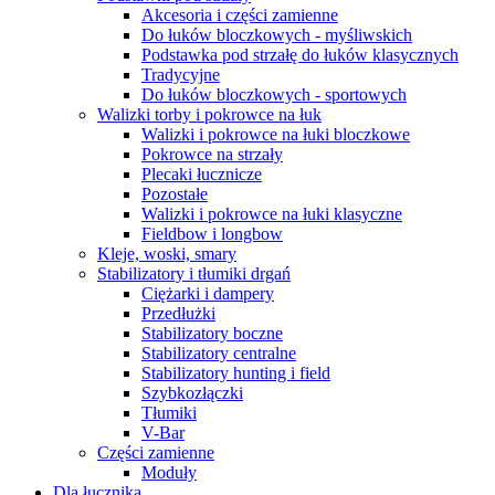
Akcesoria i części zamienne
Do łuków bloczkowych - myśliwskich
Podstawka pod strzałę do łuków klasycznych
Tradycyjne
Do łuków bloczkowych - sportowych
Walizki torby i pokrowce na łuk
Walizki i pokrowce na łuki bloczkowe
Pokrowce na strzały
Plecaki łucznicze
Pozostałe
Walizki i pokrowce na łuki klasyczne
Fieldbow i longbow
Kleje, woski, smary
Stabilizatory i tłumiki drgań
Ciężarki i dampery
Przedłużki
Stabilizatory boczne
Stabilizatory centralne
Stabilizatory hunting i field
Szybkozłączki
Tłumiki
V-Bar
Części zamienne
Moduły
Dla łucznika