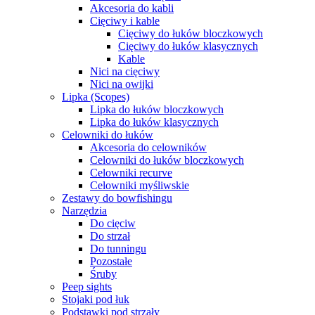
Akcesoria do kabli
Cięciwy i kable
Cięciwy do łuków bloczkowych
Cięciwy do łuków klasycznych
Kable
Nici na cięciwy
Nici na owijki
Lipka (Scopes)
Lipka do łuków bloczkowych
Lipka do łuków klasycznych
Celowniki do łuków
Akcesoria do celowników
Celowniki do łuków bloczkowych
Celowniki recurve
Celowniki myśliwskie
Zestawy do bowfishingu
Narzędzia
Do cięciw
Do strzał
Do tunningu
Pozostałe
Śruby
Peep sights
Stojaki pod łuk
Podstawki pod strzały