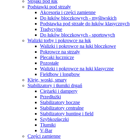
Stojaki pod łuk
Podstawki pod strzały
Akcesoria i części zamienne
Do łuków bloczkowych - myśliwskich
Podstawka pod strzałę do łuków klasycznych
Tradycyjne
Do łuków bloczkowych - sportowych
Walizki torby i pokrowce na łuk
Walizki i pokrowce na łuki bloczkowe
Pokrowce na strzały
Plecaki łucznicze
Pozostałe
Walizki i pokrowce na łuki klasyczne
Fieldbow i longbow
Kleje, woski, smary
Stabilizatory i tłumiki drgań
Ciężarki i dampery
Przedłużki
Stabilizatory boczne
Stabilizatory centralne
Stabilizatory hunting i field
Szybkozłączki
Tłumiki
V-Bar
Części zamienne