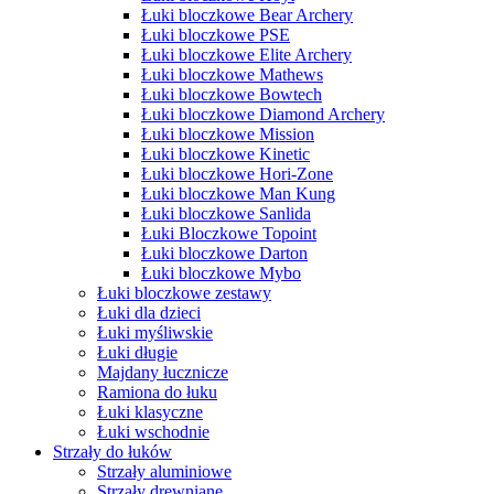
Łuki bloczkowe Bear Archery
Łuki bloczkowe PSE
Łuki bloczkowe Elite Archery
Łuki bloczkowe Mathews
Łuki bloczkowe Bowtech
Łuki bloczkowe Diamond Archery
Łuki bloczkowe Mission
Łuki bloczkowe Kinetic
Łuki bloczkowe Hori-Zone
Łuki bloczkowe Man Kung
Łuki bloczkowe Sanlida
Łuki Bloczkowe Topoint
Łuki bloczkowe Darton
Łuki bloczkowe Mybo
Łuki bloczkowe zestawy
Łuki dla dzieci
Łuki myśliwskie
Łuki długie
Majdany łucznicze
Ramiona do łuku
Łuki klasyczne
Łuki wschodnie
Strzały do łuków
Strzały aluminiowe
Strzały drewniane