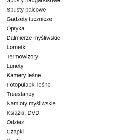
Spusty nadgarstkowe
Spusty palcowe
Gadżety łucznicze
Optyka
Dalmierze myśliwskie
Lornetki
Termowizory
Lunety
Kamery leśne
Fotopułapki leśne
Treestandy
Namioty myśliwskie
Książki, DVD
Odzież
Czapki