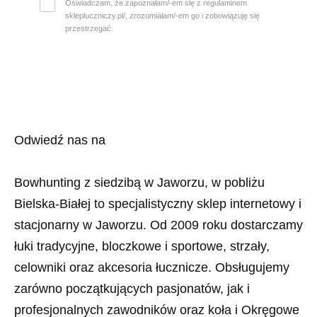
Oświadczam, że zapoznałam/-em się z regulaminem
sklepluczniczy.pl/, zrozumiałam/-em go i zobowiązuję się
przestrzegać.
Odwiedź nas na
Bowhunting z siedzibą w Jaworzu, w pobliżu
Bielska-Białej to specjalistyczny sklep internetowy i
stacjonarny w Jaworzu. Od 2009 roku dostarczamy
łuki tradycyjne, bloczkowe i sportowe, strzały,
celowniki oraz akcesoria łucznicze. Obsługujemy
zarówno początkujących pasjonatów, jak i
profesjonalnych zawodników oraz koła i Okręgowe