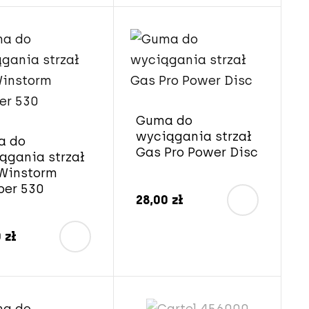
Guma do
wyciągania strzał
a do
Gas Pro Power Disc
ągania strzał
Winstorm
per 530
28,00 zł
 zł