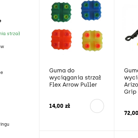
e
ia strzał
ów
Guma do
Gum
ze
wyciągania strzał
wyci
Flex Arrow Puller
Ariz
Grip
14,00 zł
72,00
ingu