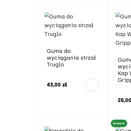
Guma do
wyciągania strzał
Gum
Truglo
wyci
Kap 
Grip
43,00 zł
25,00
Nowość