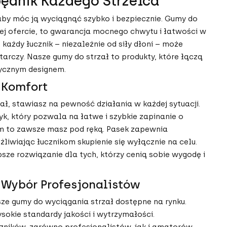
ędnik Każdego Strzelca
, aby móc ją wyciągnąć szybko i bezpiecznie. Gumy do
zej ofercie, to gwarancja mocnego chwytu i łatwości w
 każdy łucznik – niezależnie od siły dłoni – może
arczy. Nasze gumy do strzał to produkty, które łączą
tycznym designem.
 Komfort
ł, stawiasz na pewność działania w każdej sytuacji.
, który pozwala na łatwe i szybkie zapinanie o
um to zawsze masz pod ręką. Pasek zapewnia
iwiając łucznikom skupienie się wyłącznie na celu.
sze rozwiązanie dla tych, którzy cenią sobie wygodę i
 Wybór Profesjonalistów
ze gumy do wyciągania strzał dostępne na rynku.
okie standardy jakości i wytrzymałości.
ników, zarówno profesjonalistów, jak i amatorów,