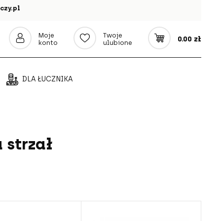
czy.pl
Moje
Twoje
0.00 zł
konto
ulubione
DLA ŁUCZNIKA
 strzał