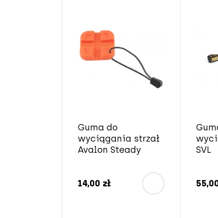
Guma do
Gum
wyciągania strzał
wyci
Avalon Steady
SVL
14,00 zł
55,00