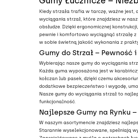
Gumy Łucznicze – Niezb
Kiedy strzała trafia w tarczę, ważne jest
wyciągania strzał, które znajdziesz w nas
obsłudze. Dzięki ergonomicznej konstrukcji,
pewnie i komfortowo wyciągnąć strzałę z t
w sobie świetną jakość wykonania z prak
Gumy do Strzał – Pewność i
Wybierając nasze gumy do wyciągania strza
Każda guma wyposażona jest w karabińczyk
kołczan lub pasek, dzięki czemu akcesori
dodatkowe bezpieczeństwo i wygodę, umożl
Nasze gumy do wyciągania strzał to najlep
funkcjonalność.
Najlepsze Gumy na Rynku –
W naszym asortymencie znajdziesz najleps
Starannie wyselekcjonowane, spełniają wys
Zaprojektowane z myślą o potrzebach łucz