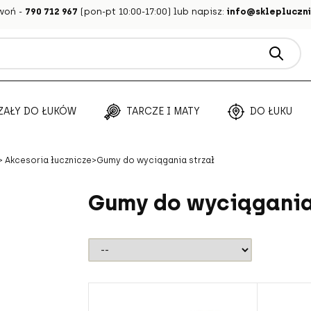
woń -
790 712 967
(pon-pt 10:00-17:00) lub napisz:
info@sklepluczni
ZAŁY DO ŁUKÓW
TARCZE I MATY
DO ŁUKU
>
Akcesoria łucznicze
>
Gumy do wyciągania strzał
Gumy do wyciągania