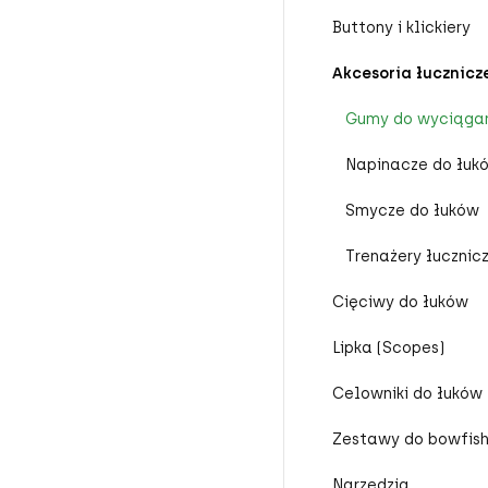
Buttony i klickiery
Akcesoria łucznicz
Gumy do wyciągan
Napinacze do łuk
Smycze do łuków
Trenażery łucznic
Cięciwy do łuków
Lipka (Scopes)
Celowniki do łuków
Zestawy do bowfish
Narzędzia