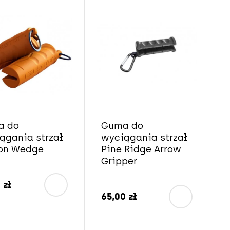
a do
Guma do
ągania strzał
wyciągania strzał
on Wedge
Pine Ridge Arrow
Gripper
 zł
65,00 zł