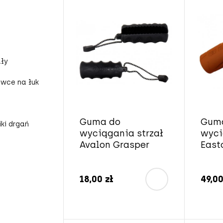
ały
owce na łuk
Guma do
Gum
iki drgań
wyciągania strzał
wyci
Avalon Grasper
East
18,00 zł
49,00