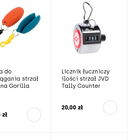
a do
Licznik łuczniczy
ągania strzał
ilości strzał JVD
ona Gorilla
Tally Counter
20,00 zł
 zł