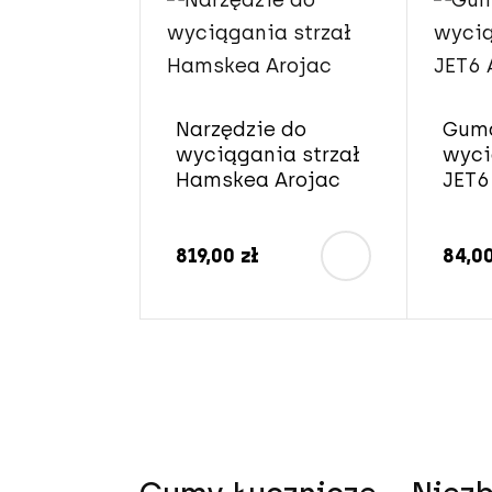
Narzędzie do
Gum
wyciągania strzał
wyci
Hamskea Arojac
JET6
819,00 zł
84,00