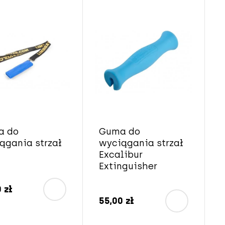
a do
Guma do
ągania strzał
wyciągania strzał
Excalibur
Extinguisher
 zł
55,00 zł