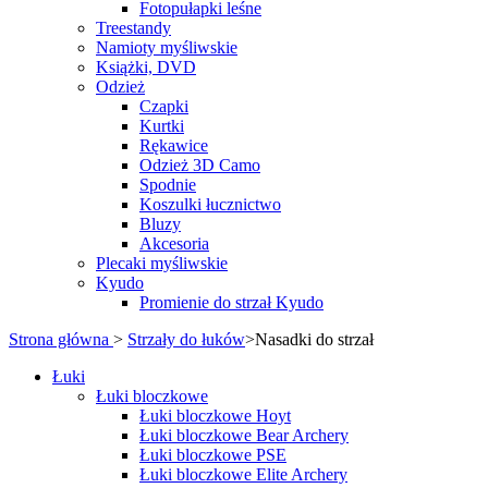
Fotopułapki leśne
Treestandy
Namioty myśliwskie
Książki, DVD
Odzież
Czapki
Kurtki
Rękawice
Odzież 3D Camo
Spodnie
Koszulki łucznictwo
Bluzy
Akcesoria
Plecaki myśliwskie
Kyudo
Promienie do strzał Kyudo
Strona główna
>
Strzały do łuków
>
Nasadki do strzał
Łuki
Łuki bloczkowe
Łuki bloczkowe Hoyt
Łuki bloczkowe Bear Archery
Łuki bloczkowe PSE
Łuki bloczkowe Elite Archery