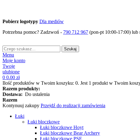
Pobierz logotypy
Dla mediów
Potrzebna pomoc? Zadzwoń -
790 712 967
(pon-pt 10:00-17:00) lub 
Szukaj
Menu
Moje konto
Twoje
ulubione
0
0.00 zł
Ilość produktów w Twoim koszyku:
0
.
Jest 1 produkt w Twoim kosz
Razem produkty:
Dostawa:
Do ustalenia
Razem
Kontynuuj zakupy
Przejdź do realizacji zamówienia
Łuki
Łuki bloczkowe
Łuki bloczkowe Hoyt
Łuki bloczkowe Bear Archery
Łuki bloczkowe PSE