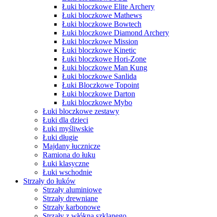
Łuki bloczkowe Elite Archery
Łuki bloczkowe Mathews
Łuki bloczkowe Bowtech
Łuki bloczkowe Diamond Archery
Łuki bloczkowe Mission
Łuki bloczkowe Kinetic
Łuki bloczkowe Hori-Zone
Łuki bloczkowe Man Kung
Łuki bloczkowe Sanlida
Łuki Bloczkowe Topoint
Łuki bloczkowe Darton
Łuki bloczkowe Mybo
Łuki bloczkowe zestawy
Łuki dla dzieci
Łuki myśliwskie
Łuki długie
Majdany łucznicze
Ramiona do łuku
Łuki klasyczne
Łuki wschodnie
Strzały do łuków
Strzały aluminiowe
Strzały drewniane
Strzały karbonowe
Strzały z włókna szklanego