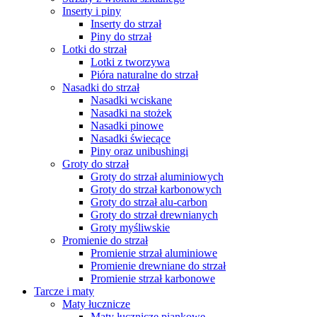
Inserty i piny
Inserty do strzał
Piny do strzał
Lotki do strzał
Lotki z tworzywa
Pióra naturalne do strzał
Nasadki do strzał
Nasadki wciskane
Nasadki na stożek
Nasadki pinowe
Nasadki świecące
Piny oraz unibushingi
Groty do strzał
Groty do strzał aluminiowych
Groty do strzał karbonowych
Groty do strzał alu-carbon
Groty do strzał drewnianych
Groty myśliwskie
Promienie do strzał
Promienie strzał aluminiowe
Promienie drewniane do strzał
Promienie strzał karbonowe
Tarcze i maty
Maty łucznicze
Maty łucznicze piankowe