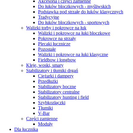
Akcesoria i części zamienne
Do łuków bloczkowych - myśliwskich
Podstawka pod strzałę do łuków klasycznych
Tradycyjne
Do łuków bloczkowych - sportowych
Walizki torby i pokrowce na łuk
Walizki i pokrowce na łuki bloczkowe
Pokrowce na strzały
Plecaki łucznicze
Pozostałe
Walizki i pokrowce na łuki klasyczne
Fieldbow i longbow
Kleje, woski, smary
Stabilizatory i tłumiki drgań
Ciężarki i dampery
Przedłużki
Stabilizatory boczne
Stabilizatory centralne
Stabilizatory hunting i field
Szybkozłączki
Tłumiki
V-Bar
Części zamienne
Moduły
Dla łucznika