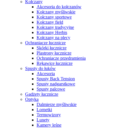
Kołczany
Akcesoria do kołczanów
Kołczany myśliwskie
Kołczany sportowe
Kołczany field
Kołczany tradycyjne
Kołczany Herbis
Kołczany na plecy
Ochraniacze łucznicze
Skórki łucznicze
Plastrony łucznicze
Ochraniacze przedramienia
Rękawice łucznicze
Spusty do łuków
Akcesoria
Spusty Back Tension
Spusty nadgarstkowe
Spusty palcowe
Gadżety łucznicze
Optyka
Dalmierze myśliwskie
Lornetki
Termowizory
Lunety
Kamery leśne