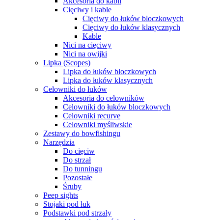
Akcesoria do kabli
Cięciwy i kable
Cięciwy do łuków bloczkowych
Cięciwy do łuków klasycznych
Kable
Nici na cięciwy
Nici na owijki
Lipka (Scopes)
Lipka do łuków bloczkowych
Lipka do łuków klasycznych
Celowniki do łuków
Akcesoria do celowników
Celowniki do łuków bloczkowych
Celowniki recurve
Celowniki myśliwskie
Zestawy do bowfishingu
Narzędzia
Do cięciw
Do strzał
Do tunningu
Pozostałe
Śruby
Peep sights
Stojaki pod łuk
Podstawki pod strzały