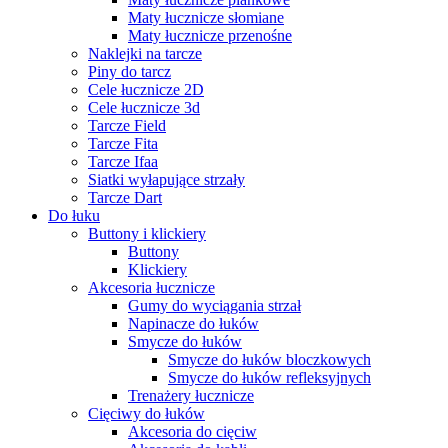
Maty łucznicze słomiane
Maty łucznicze przenośne
Naklejki na tarcze
Piny do tarcz
Cele łucznicze 2D
Cele łucznicze 3d
Tarcze Field
Tarcze Fita
Tarcze Ifaa
Siatki wyłapujące strzały
Tarcze Dart
Do łuku
Buttony i klickiery
Buttony
Klickiery
Akcesoria łucznicze
Gumy do wyciągania strzał
Napinacze do łuków
Smycze do łuków
Smycze do łuków bloczkowych
Smycze do łuków refleksyjnych
Trenażery łucznicze
Cięciwy do łuków
Akcesoria do cięciw