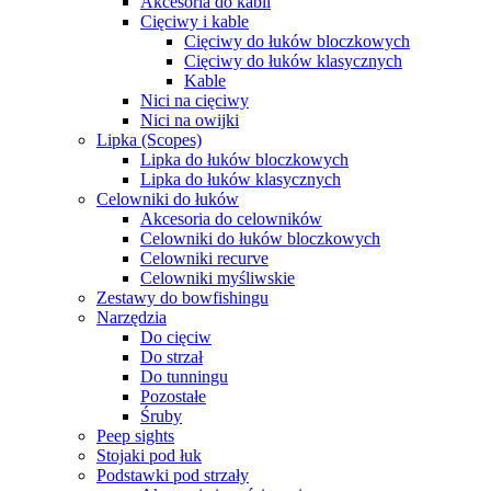
Akcesoria do kabli
Cięciwy i kable
Cięciwy do łuków bloczkowych
Cięciwy do łuków klasycznych
Kable
Nici na cięciwy
Nici na owijki
Lipka (Scopes)
Lipka do łuków bloczkowych
Lipka do łuków klasycznych
Celowniki do łuków
Akcesoria do celowników
Celowniki do łuków bloczkowych
Celowniki recurve
Celowniki myśliwskie
Zestawy do bowfishingu
Narzędzia
Do cięciw
Do strzał
Do tunningu
Pozostałe
Śruby
Peep sights
Stojaki pod łuk
Podstawki pod strzały