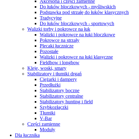
Akcesoria i części zamienne
Do łuków bloczkowych - myśliwskich
Podstawka pod strzałę do łuków klasycznych
Tradycyjne
Do łuków bloczkowych - sportowych
Walizki torby i pokrowce na łuk
Walizki i pokrowce na łuki bloczkowe
Pokrowce na strzały
Plecaki łucznicze
Pozostałe
Walizki i pokrowce na łuki klasyczne
Fieldbow i longbow
Kleje, woski, smary
Stabilizatory i tłumiki drgań
Ciężarki i dampery
Przedłużki
Stabilizatory boczne
Stabilizatory centralne
Stabilizatory hunting i field
Szybkozłączki
Tłumiki
V-Bar
Części zamienne
Moduły
Dla łucznika