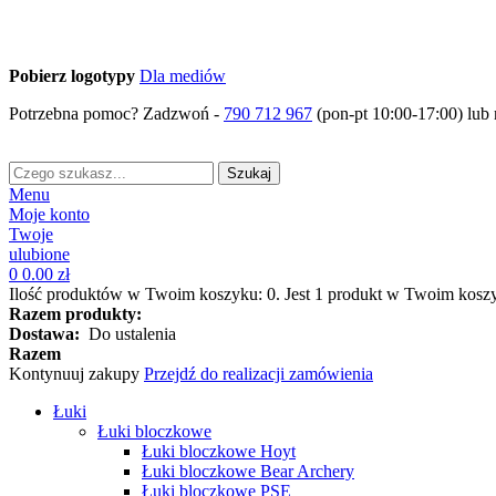
Pobierz logotypy
Dla mediów
Potrzebna pomoc? Zadzwoń -
790 712 967
(pon-pt 10:00-17:00) lub 
Szukaj
Menu
Moje konto
Twoje
ulubione
0
0.00 zł
Ilość produktów w Twoim koszyku:
0
.
Jest 1 produkt w Twoim kosz
Razem produkty:
Dostawa:
Do ustalenia
Razem
Kontynuuj zakupy
Przejdź do realizacji zamówienia
Łuki
Łuki bloczkowe
Łuki bloczkowe Hoyt
Łuki bloczkowe Bear Archery
Łuki bloczkowe PSE