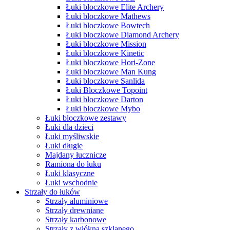
Łuki bloczkowe Elite Archery
Łuki bloczkowe Mathews
Łuki bloczkowe Bowtech
Łuki bloczkowe Diamond Archery
Łuki bloczkowe Mission
Łuki bloczkowe Kinetic
Łuki bloczkowe Hori-Zone
Łuki bloczkowe Man Kung
Łuki bloczkowe Sanlida
Łuki Bloczkowe Topoint
Łuki bloczkowe Darton
Łuki bloczkowe Mybo
Łuki bloczkowe zestawy
Łuki dla dzieci
Łuki myśliwskie
Łuki długie
Majdany łucznicze
Ramiona do łuku
Łuki klasyczne
Łuki wschodnie
Strzały do łuków
Strzały aluminiowe
Strzały drewniane
Strzały karbonowe
Strzały z włókna szklanego