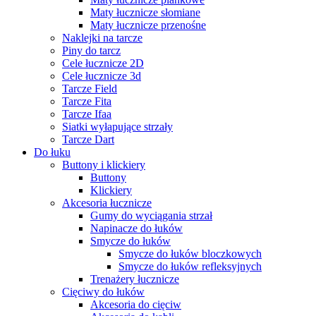
Maty łucznicze słomiane
Maty łucznicze przenośne
Naklejki na tarcze
Piny do tarcz
Cele łucznicze 2D
Cele łucznicze 3d
Tarcze Field
Tarcze Fita
Tarcze Ifaa
Siatki wyłapujące strzały
Tarcze Dart
Do łuku
Buttony i klickiery
Buttony
Klickiery
Akcesoria łucznicze
Gumy do wyciągania strzał
Napinacze do łuków
Smycze do łuków
Smycze do łuków bloczkowych
Smycze do łuków refleksyjnych
Trenażery łucznicze
Cięciwy do łuków
Akcesoria do cięciw