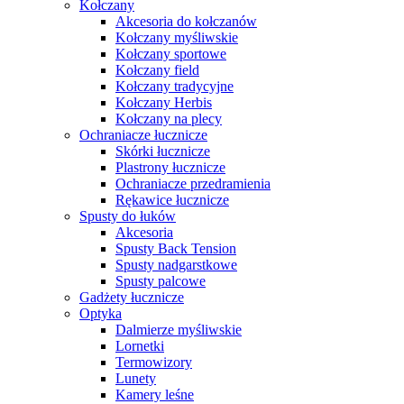
Kołczany
Akcesoria do kołczanów
Kołczany myśliwskie
Kołczany sportowe
Kołczany field
Kołczany tradycyjne
Kołczany Herbis
Kołczany na plecy
Ochraniacze łucznicze
Skórki łucznicze
Plastrony łucznicze
Ochraniacze przedramienia
Rękawice łucznicze
Spusty do łuków
Akcesoria
Spusty Back Tension
Spusty nadgarstkowe
Spusty palcowe
Gadżety łucznicze
Optyka
Dalmierze myśliwskie
Lornetki
Termowizory
Lunety
Kamery leśne