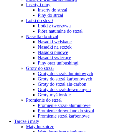
Inserty i piny
Inserty do strzał
Piny do strzał
Lotki do strzał
Lotki z tworzywa
Pióra naturalne do strzał
Nasadki do strzał
Nasadki wciskane
Nasadki na stożek
Nasadki pinowe
Nasadki świecące
Piny oraz unibushingi
Groty do strzał
Groty do strzał aluminiowych
Groty do strzał karbonowych
Groty do strzał alu-carbon
Groty do strzał drewnianych
Groty myśliwskie
Promienie do strzał
Promienie strzał aluminiowe
Promienie drewniane do strzał
Promienie strzał karbonowe
Tarcze i maty
Maty łucznicze
Maty łucznicze piankowe