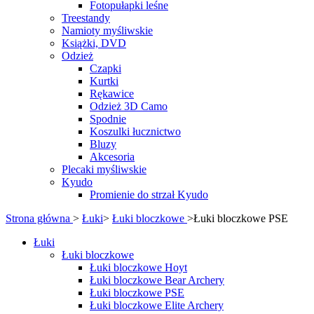
Fotopułapki leśne
Treestandy
Namioty myśliwskie
Książki, DVD
Odzież
Czapki
Kurtki
Rękawice
Odzież 3D Camo
Spodnie
Koszulki łucznictwo
Bluzy
Akcesoria
Plecaki myśliwskie
Kyudo
Promienie do strzał Kyudo
Strona główna
>
Łuki
>
Łuki bloczkowe
>
Łuki bloczkowe PSE
Łuki
Łuki bloczkowe
Łuki bloczkowe Hoyt
Łuki bloczkowe Bear Archery
Łuki bloczkowe PSE
Łuki bloczkowe Elite Archery