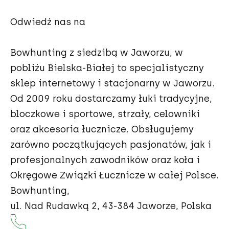
Łuki Bloczkowe Topoint
Stabilizatory i tłumiki drgań
Odwiedź nas na
Łuki bloczkowe Darton
Części zamienne
Bowhunting z siedzibą w Jaworzu, w
pobliżu Bielska-Białej to specjalistyczny
Łuki bloczkowe Mybo
sklep internetowy i stacjonarny w Jaworzu.
Od 2009 roku dostarczamy łuki tradycyjne,
bloczkowe i sportowe, strzały, celowniki
oraz akcesoria łucznicze. Obsługujemy
zarówno początkujących pasjonatów, jak i
profesjonalnych zawodników oraz koła i
Okręgowe Związki Łucznicze w całej Polsce.
Bowhunting,
ul. Nad Rudawką 2, 43-384 Jaworze, Polska