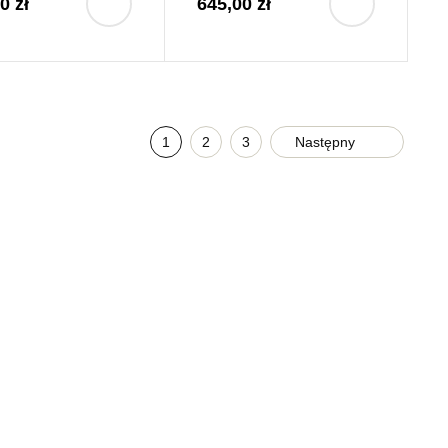
0 zł
645,00 zł
1
2
3
Następny