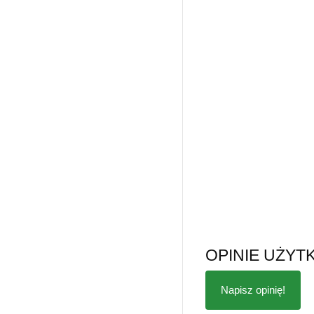
OPINIE UŻY
Napisz opinię!