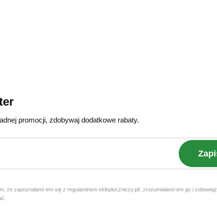
ter
adnej promocji, zdobywaj dodatkowe rabaty.
Zapi
, że zapoznałam/-em się z regulaminem sklepluczniczy.pl/, zrozumiałam/-em go i zobowiąz
ać.