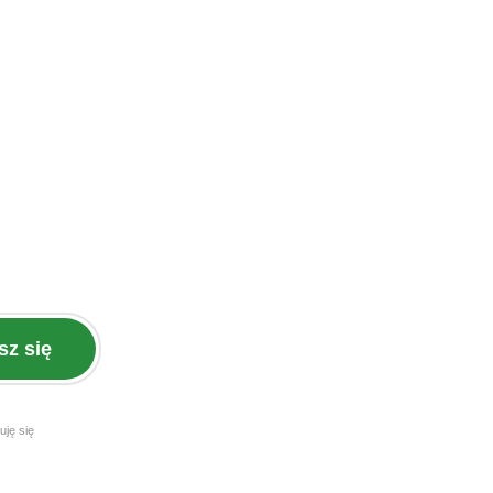
sz się
uję się