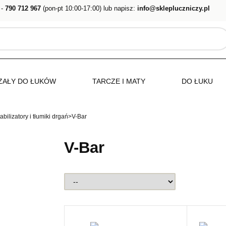
 -
790 712 967
(pon-pt 10:00-17:00) lub napisz:
info@sklepluczniczy.pl
ZAŁY DO ŁUKÓW
TARCZE I MATY
DO ŁUKU
abilizatory i tłumiki drgań
>
V-Bar
V-Bar