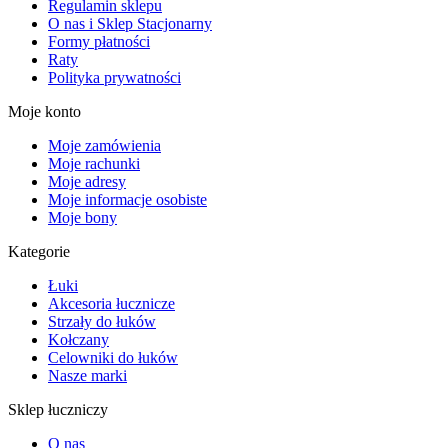
Regulamin sklepu
O nas i Sklep Stacjonarny
Formy płatności
Raty
Polityka prywatności
Moje konto
Moje zamówienia
Moje rachunki
Moje adresy
Moje informacje osobiste
Moje bony
Kategorie
Łuki
Akcesoria łucznicze
Strzały do łuków
Kołczany
Celowniki do łuków
Nasze marki
Sklep łuczniczy
O nas