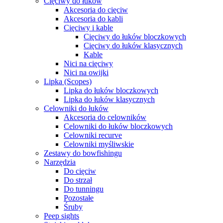
Cięciwy do łuków
Akcesoria do cięciw
Akcesoria do kabli
Cięciwy i kable
Cięciwy do łuków bloczkowych
Cięciwy do łuków klasycznych
Kable
Nici na cięciwy
Nici na owijki
Lipka (Scopes)
Lipka do łuków bloczkowych
Lipka do łuków klasycznych
Celowniki do łuków
Akcesoria do celowników
Celowniki do łuków bloczkowych
Celowniki recurve
Celowniki myśliwskie
Zestawy do bowfishingu
Narzędzia
Do cięciw
Do strzał
Do tunningu
Pozostałe
Śruby
Peep sights