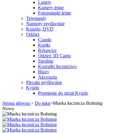
Lunety
Kamery leśne
Fotopułapki leśne
Treestandy
Namioty myśliwskie
Książki, DVD
Odzież
Czapki
Kurtki
Rękawice
Odzież 3D Camo
Spodnie
Koszulki łucznictwo
Bluzy
Akcesoria
Plecaki myśliwskie
Kyudo
Promienie do strzał Kyudo
Strona główna
>
Do łuku
>
Miarka łucznicza Bohning
Nowy