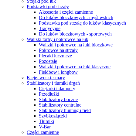
Stojaki pod łuk
Podstawki pod strzały
Akcesoria i części zamienne
Do łuków bloczkowych - myśliwskich
Podstawka pod strzałę do łuków klasycznych
Tradycyjne
Do łuków bloczkowych - sportowych
Walizki torby i pokrowce na łuk
Walizki i pokrowce na łuki bloczkowe
Pokrowce na strzały
Plecaki łucznicze
Pozostałe
Walizki i pokrowce na łuki klasyczne
Fieldbow i longbow
Kleje, woski, smary
Stabilizatory i tłumiki drgań
Ciężarki i dampery
Przedłużki
Stabilizatory boczne
Stabilizatory centralne
Stabilizatory hunting i field
Szybkozłączki
Tłumiki
V-Bar
Części zamienne