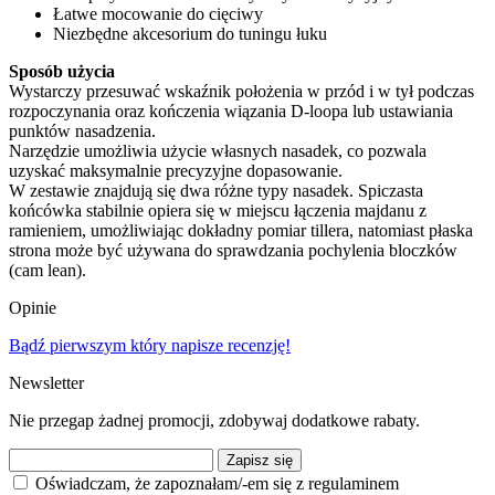
Łatwe mocowanie do cięciwy
Niezbędne akcesorium do tuningu łuku
Sposób użycia
Wystarczy przesuwać wskaźnik położenia w przód i w tył podczas
rozpoczynania oraz kończenia wiązania D-loopa lub ustawiania
punktów nasadzenia.
Narzędzie umożliwia użycie własnych nasadek, co pozwala
uzyskać maksymalnie precyzyjne dopasowanie.
W zestawie znajdują się dwa różne typy nasadek. Spiczasta
końcówka stabilnie opiera się w miejscu łączenia majdanu z
ramieniem, umożliwiając dokładny pomiar tillera, natomiast płaska
strona może być używana do sprawdzania pochylenia bloczków
(cam lean).
Opinie
Bądź pierwszym który napisze recenzję!
Newsletter
Nie przegap żadnej promocji, zdobywaj dodatkowe rabaty.
Zapisz się
Oświadczam, że zapoznałam/-em się z regulaminem