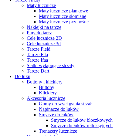
Maty łucznicze
Maty łucznicze piankowe
Maty łucznicze słomiane
Maty łucznicze przenośne
Naklejki na tarcze
Piny do tarcz
Cele łucznicze 2D
Cele łucznicze 3d
Tarcze Field
Tarcze Fita
Tarcze Ifaa
Siatki wyłapujące strzały
Tarcze Dart
Do łuku
Buttony i klickiery
Buttony
Klickiery
Akcesoria łucznicze
Gumy do wyciągania strzał
Napinacze do łuków
Smycze do łuków
Smycze do łuków bloczkowych
Smycze do łuków refleksyjnych
Trenażery łucznicze