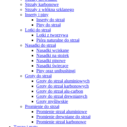
Strzały karbonowe
Strzały z włókna szklanego
Inserty i piny
Inserty do strzał
Piny do strzał
Lotki do strzał
Lotki z tworzywa
Pióra naturalne do strzał
Nasadki do strzał
Nasadki wciskane
Nasadki na stożek
Nasadki pinowe
Nasadki świecące
Piny oraz unibushingi
Groty do strzał
Groty do strzał aluminiowych
Groty do strzał karbonowych
Groty do strzał alu-carbon
Groty do strzał drewnianych
Groty myśliwskie
Promienie do strzał
Promienie strzał aluminiowe
Promienie drewniane do strzał
Promienie strzał karbonowe
Tarcze i maty