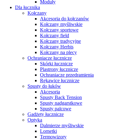
Moduły
Dla łucznika
Kołczany
Akcesoria do kołczanów
Kołczany myśliwskie
Kołczany sportowe
Kołczany field
Kołczany tradycyjne
Kołczany Herbis
Kołczany na plecy
Ochraniacze łucznicze
Skórki łucznicze
Plastrony łucznicze
Ochraniacze przedramienia
Rękawice łucznicze
Spusty do łuków
Akcesoria
Spusty Back Tension
Spusty nadgarstkowe
Spusty palcowe
Gadżety łucznicze
Optyka
Dalmierze myśliwskie
Lornetki
Termowizory