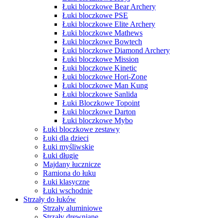
Łuki bloczkowe Bear Archery
Łuki bloczkowe PSE
Łuki bloczkowe Elite Archery
Łuki bloczkowe Mathews
Łuki bloczkowe Bowtech
Łuki bloczkowe Diamond Archery
Łuki bloczkowe Mission
Łuki bloczkowe Kinetic
Łuki bloczkowe Hori-Zone
Łuki bloczkowe Man Kung
Łuki bloczkowe Sanlida
Łuki Bloczkowe Topoint
Łuki bloczkowe Darton
Łuki bloczkowe Mybo
Łuki bloczkowe zestawy
Łuki dla dzieci
Łuki myśliwskie
Łuki długie
Majdany łucznicze
Ramiona do łuku
Łuki klasyczne
Łuki wschodnie
Strzały do łuków
Strzały aluminiowe
Strzały drewniane