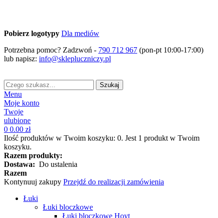
Pobierz logotypy
Dla mediów
Potrzebna pomoc? Zadzwoń -
790 712 967
(pon-pt 10:00-17:00)
lub napisz:
info@sklepluczniczy.pl
Szukaj
Menu
Moje konto
Twoje
ulubione
0
0.00 zł
Ilość produktów w Twoim koszyku:
0
.
Jest 1 produkt w Twoim
koszyku.
Razem produkty:
Dostawa:
Do ustalenia
Razem
Kontynuuj zakupy
Przejdź do realizacji zamówienia
Łuki
Łuki bloczkowe
Łuki bloczkowe Hoyt