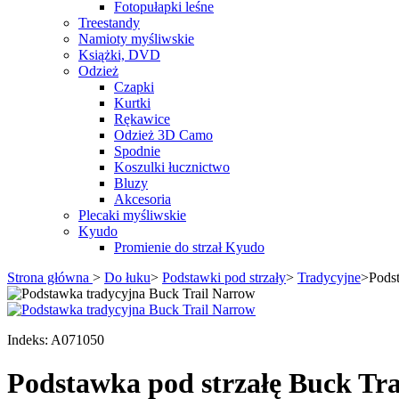
Fotopułapki leśne
Treestandy
Namioty myśliwskie
Książki, DVD
Odzież
Czapki
Kurtki
Rękawice
Odzież 3D Camo
Spodnie
Koszulki łucznictwo
Bluzy
Akcesoria
Plecaki myśliwskie
Kyudo
Promienie do strzał Kyudo
Strona główna
>
Do łuku
>
Podstawki pod strzały
>
Tradycyjne
>
Podst
Indeks:
A071050
Podstawka pod strzałę Buck Tra