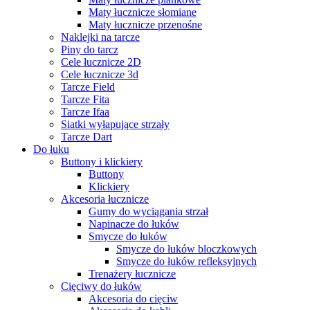
Maty łucznicze słomiane
Maty łucznicze przenośne
Naklejki na tarcze
Piny do tarcz
Cele łucznicze 2D
Cele łucznicze 3d
Tarcze Field
Tarcze Fita
Tarcze Ifaa
Siatki wyłapujące strzały
Tarcze Dart
Do łuku
Buttony i klickiery
Buttony
Klickiery
Akcesoria łucznicze
Gumy do wyciągania strzał
Napinacze do łuków
Smycze do łuków
Smycze do łuków bloczkowych
Smycze do łuków refleksyjnych
Trenażery łucznicze
Cięciwy do łuków
Akcesoria do cięciw