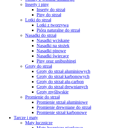
Inserty i piny
Inserty do strzał
Piny do strzał
Lotki do strzał
Lotki z tworzywa
Pióra naturalne do strzał
Nasadki do strzał
Nasadki wciskane
Nasadki na stożek
Nasadki pinowe
Nasadki świecące
Piny oraz unibushingi
Groty do strzał
Groty do strzał aluminiowych
Groty do strzał karbonowych
Groty do strzał alu-carbon
Groty do strzał drewnianych
Groty myśliwskie
Promienie do strzał
Promienie strzał aluminiowe
Promienie drewniane do strzał
Promienie strzał karbonowe
Tarcze i maty
Maty łucznicze
Maty łucznicze piankowe