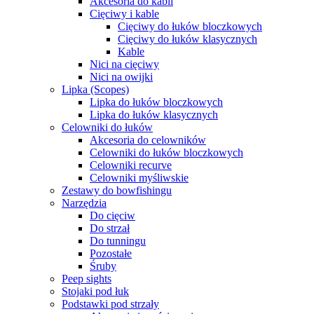
Akcesoria do kabli
Cięciwy i kable
Cięciwy do łuków bloczkowych
Cięciwy do łuków klasycznych
Kable
Nici na cięciwy
Nici na owijki
Lipka (Scopes)
Lipka do łuków bloczkowych
Lipka do łuków klasycznych
Celowniki do łuków
Akcesoria do celowników
Celowniki do łuków bloczkowych
Celowniki recurve
Celowniki myśliwskie
Zestawy do bowfishingu
Narzędzia
Do cięciw
Do strzał
Do tunningu
Pozostałe
Śruby
Peep sights
Stojaki pod łuk
Podstawki pod strzały