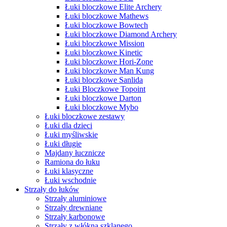
Łuki bloczkowe Elite Archery
Łuki bloczkowe Mathews
Łuki bloczkowe Bowtech
Łuki bloczkowe Diamond Archery
Łuki bloczkowe Mission
Łuki bloczkowe Kinetic
Łuki bloczkowe Hori-Zone
Łuki bloczkowe Man Kung
Łuki bloczkowe Sanlida
Łuki Bloczkowe Topoint
Łuki bloczkowe Darton
Łuki bloczkowe Mybo
Łuki bloczkowe zestawy
Łuki dla dzieci
Łuki myśliwskie
Łuki długie
Majdany łucznicze
Ramiona do łuku
Łuki klasyczne
Łuki wschodnie
Strzały do łuków
Strzały aluminiowe
Strzały drewniane
Strzały karbonowe
Strzały z włókna szklanego