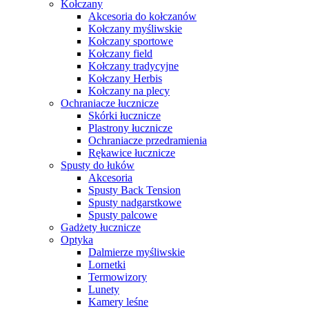
Kołczany
Akcesoria do kołczanów
Kołczany myśliwskie
Kołczany sportowe
Kołczany field
Kołczany tradycyjne
Kołczany Herbis
Kołczany na plecy
Ochraniacze łucznicze
Skórki łucznicze
Plastrony łucznicze
Ochraniacze przedramienia
Rękawice łucznicze
Spusty do łuków
Akcesoria
Spusty Back Tension
Spusty nadgarstkowe
Spusty palcowe
Gadżety łucznicze
Optyka
Dalmierze myśliwskie
Lornetki
Termowizory
Lunety
Kamery leśne