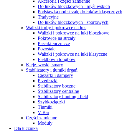
Akcesoria i części zamienne
Do łuków bloczkowych - myśliwskich
Podstawka pod strzałę do łuków klasycznych
Tradycyjne
Do łuków bloczkowych - sportowych
Walizki torby i pokrowce na łuk
Walizki i pokrowce na łuki bloczkowe
Pokrowce na strzały
Plecaki łucznicze
Pozostałe
Walizki i pokrowce na łuki klasyczne
Fieldbow i longbow
Kleje, woski, smary
Stabilizatory i tłumiki drgań
Ciężarki i dampery
Przedłużki
Stabilizatory boczne
Stabilizatory centralne
Stabilizatory hunting i field
Szybkozłączki
Tłumiki
V-Bar
Części zamienne
Moduły
Dla łucznika