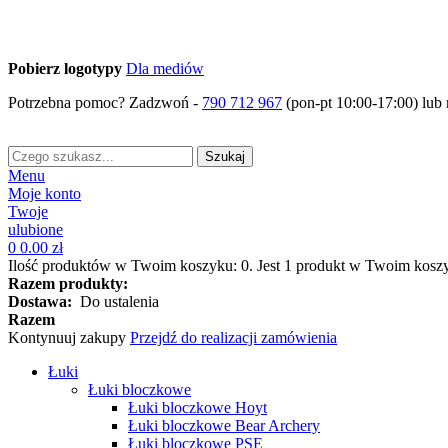
Pobierz logotypy
Dla mediów
Potrzebna pomoc? Zadzwoń -
790 712 967
(pon-pt 10:00-17:00) lub 
Szukaj
Menu
Moje konto
Twoje
ulubione
0
0.00 zł
Ilość produktów w Twoim koszyku:
0
.
Jest 1 produkt w Twoim kosz
Razem produkty:
Dostawa:
Do ustalenia
Razem
Kontynuuj zakupy
Przejdź do realizacji zamówienia
Łuki
Łuki bloczkowe
Łuki bloczkowe Hoyt
Łuki bloczkowe Bear Archery
Łuki bloczkowe PSE