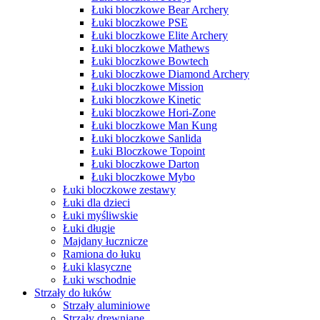
Łuki bloczkowe Bear Archery
Łuki bloczkowe PSE
Łuki bloczkowe Elite Archery
Łuki bloczkowe Mathews
Łuki bloczkowe Bowtech
Łuki bloczkowe Diamond Archery
Łuki bloczkowe Mission
Łuki bloczkowe Kinetic
Łuki bloczkowe Hori-Zone
Łuki bloczkowe Man Kung
Łuki bloczkowe Sanlida
Łuki Bloczkowe Topoint
Łuki bloczkowe Darton
Łuki bloczkowe Mybo
Łuki bloczkowe zestawy
Łuki dla dzieci
Łuki myśliwskie
Łuki długie
Majdany łucznicze
Ramiona do łuku
Łuki klasyczne
Łuki wschodnie
Strzały do łuków
Strzały aluminiowe
Strzały drewniane