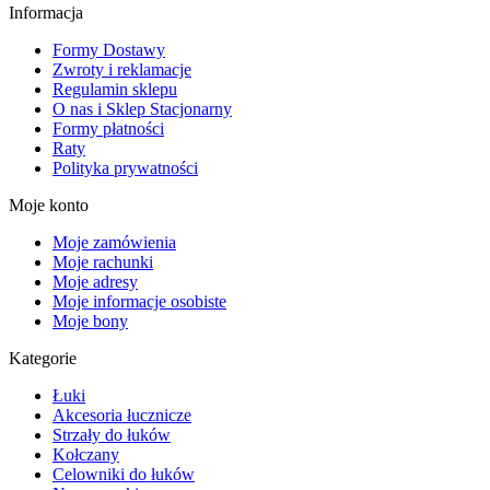
Informacja
Formy Dostawy
Zwroty i reklamacje
Regulamin sklepu
O nas i Sklep Stacjonarny
Formy płatności
Raty
Polityka prywatności
Moje konto
Moje zamówienia
Moje rachunki
Moje adresy
Moje informacje osobiste
Moje bony
Kategorie
Łuki
Akcesoria łucznicze
Strzały do łuków
Kołczany
Celowniki do łuków