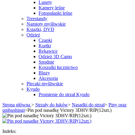
Lunety
Kamery leśne
Fotopułapki leśne
Treestandy
Namioty myśliwskie
Książki, DVD
Odzież
Czapki
Kurtki
Rękawice
Odzież 3D Camo
Spodnie
Koszulki łucznictwo
Bluzy
Akcesoria
Plecaki myśliwskie
Kyudo
Promienie do strzał Kyudo
Strona główna
>
Strzały do łuków
>
Nasadki do strzał
>
Piny oraz
unibushingi
>
Pin pod nasadkę Victory 3DHV/RIP(12szt.)
Indeks: