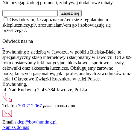
Nie przegap żadnej promocji, zdobywaj dodatkowe rabaty.
Zapisz się
Oświadczam, że zapoznałam/-em się z regulaminem
sklepluczniczy.pl/, zrozumiałam/-em go i zobowiązuję się
przestrzegać.
Odwiedź nas na
Bowhunting z siedzibą w Jaworzu, w pobliżu Bielska-Białej to
specjalistyczny sklep internetowy i stacjonarny w Jaworzu. Od 2009
roku dostarczamy łuki tradycyjne, bloczkowe i sportowe, strzały,
celowniki oraz akcesoria łucznicze. Obsługujemy zarówno
początkujących pasjonatów, jak i profesjonalnych zawodników oraz
koła i Okręgowe Związki Łucznicze w całej Polsce.
Bowhunting,
ul. Nad Rudawką 2, 43-384 Jaworze, Polska
Telefon
790 712 967
pon-pt 10:00-17:00
Email
sklep@bowhunting.pl
Napisz do nas