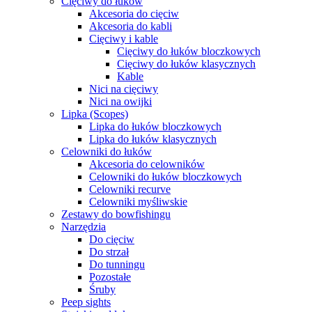
Cięciwy do łuków
Akcesoria do cięciw
Akcesoria do kabli
Cięciwy i kable
Cięciwy do łuków bloczkowych
Cięciwy do łuków klasycznych
Kable
Nici na cięciwy
Nici na owijki
Lipka (Scopes)
Lipka do łuków bloczkowych
Lipka do łuków klasycznych
Celowniki do łuków
Akcesoria do celowników
Celowniki do łuków bloczkowych
Celowniki recurve
Celowniki myśliwskie
Zestawy do bowfishingu
Narzędzia
Do cięciw
Do strzał
Do tunningu
Pozostałe
Śruby
Peep sights