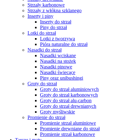
Strzały karbonowe
Strzały z włókna szklanego
Inserty i piny
Inserty do strzał
Piny do strzał
Lotki do strzał
Lotki z tworzywa
Pióra naturalne do strzał
Nasadki do strzał
Nasadki wciskane
Nasadki na stożek
Nasadki pinowe
Nasadki świecące
Piny oraz unibushingi
Groty do strzał
Groty do strzał aluminiowych
Groty do strzał karbonowych
Groty do strzał alu-carbon
Groty do strzał drewnianych
Groty myśliwskie
Promienie do strzał
Promienie strzał aluminiowe
Promienie drewniane do strzał
Promienie strzał karbonowe
Tarcze i maty