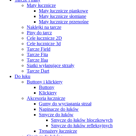
Maty łucznicze
Maty łucznicze piankowe
Maty łucznicze słomiane
Maty łucznicze przenośne
Naklejki na tarcze
Piny do tarcz
Cele łucznicze 2D
Cele łucznicze 3d
Tarcze Field
Tarcze Fita
Tarcze Ifaa
Siatki wyłapujące strzały
Tarcze Dart
Do łuku
Buttony i klickiery
Buttony
Klickiery
Akcesoria łucznicze
Gumy do wyciągania strzał
Napinacze do łuków
Smycze do łuków
Smycze do łuków bloczkowych
Smycze do łuków refleksyjnych
Trenażery łucznicze