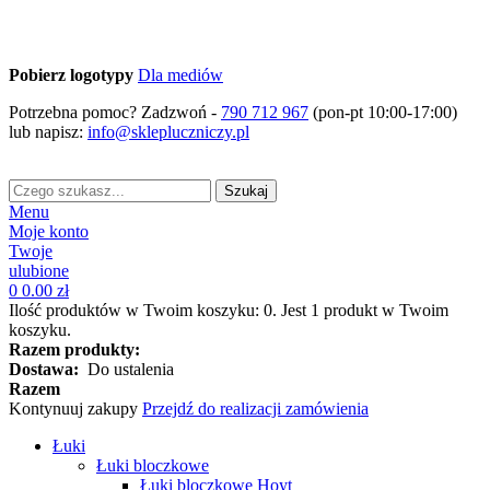
Pobierz logotypy
Dla mediów
Potrzebna pomoc? Zadzwoń -
790 712 967
(pon-pt 10:00-17:00)
lub napisz:
info@sklepluczniczy.pl
Szukaj
Menu
Moje konto
Twoje
ulubione
0
0.00 zł
Ilość produktów w Twoim koszyku:
0
.
Jest 1 produkt w Twoim
koszyku.
Razem produkty:
Dostawa:
Do ustalenia
Razem
Kontynuuj zakupy
Przejdź do realizacji zamówienia
Łuki
Łuki bloczkowe
Łuki bloczkowe Hoyt