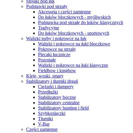
Stojaki pod łuk
Podstawki pod strzały
Akcesoria i części zamienne
Do łuków bloczkowych - myśliwskich
Podstawka pod strzałę do łuków klasycznych
Tradycyjne
Do łuków bloczkowych - sportowych
Walizki torby i pokrowce na łuk
Walizki i pokrowce na łuki bloczkowe
Pokrowce na strzały
Plecaki łucznicze
Pozostałe
Walizki i pokrowce na łuki klasyczne
Fieldbow i longbow
Kleje, woski, smary
Stabilizatory i tłumiki drgań
Ciężarki i dampery
Przedłużki
Stabilizatory boczne
Stabilizatory centralne
Stabilizatory hunting i field
Szybkozłączki
Tłumiki
V-Bar
Części zamienne