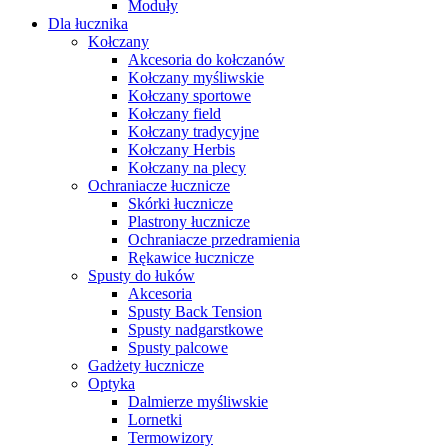
Moduły
Dla łucznika
Kołczany
Akcesoria do kołczanów
Kołczany myśliwskie
Kołczany sportowe
Kołczany field
Kołczany tradycyjne
Kołczany Herbis
Kołczany na plecy
Ochraniacze łucznicze
Skórki łucznicze
Plastrony łucznicze
Ochraniacze przedramienia
Rękawice łucznicze
Spusty do łuków
Akcesoria
Spusty Back Tension
Spusty nadgarstkowe
Spusty palcowe
Gadżety łucznicze
Optyka
Dalmierze myśliwskie
Lornetki
Termowizory