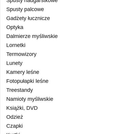
Spusty nadgarstkowe
Spusty palcowe
Gadżety łucznicze
Optyka
Dalmierze myśliwskie
Lornetki
Termowizory
Lunety
Kamery leśne
Fotopułapki leśne
Treestandy
Namioty myśliwskie
Książki, DVD
Odzież
Czapki