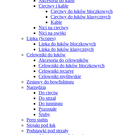
Akcesoria do kabli
Cięciwy i kable
Cięciwy do łuków bloczkowych
Cięciwy do łuków klasycznych
Kable
Nici na cięciwy
Nici na owijki
Lipka (Scopes)
Lipka do łuków bloczkowych
Lipka do łuków klasycznych
Celowniki do łuków
Akcesoria do celowników
Celowniki do łuków bloczkowych
Celowniki recurve
Celowniki myśliwskie
Zestawy do bowfishingu
Narzędzia
Do cięciw
Do strzał
Do tunningu
Pozostałe
Śruby
Peep sights
Stojaki pod łuk
Podstawki pod strzały