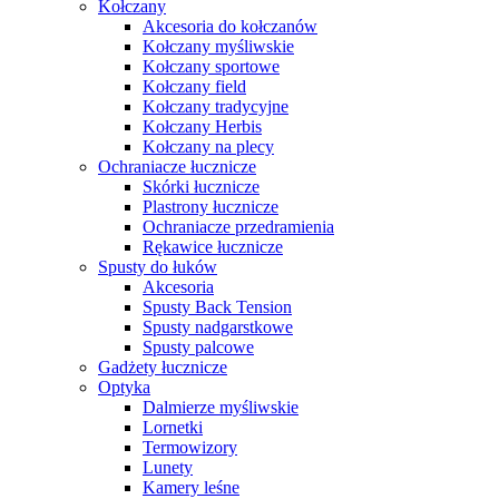
Kołczany
Akcesoria do kołczanów
Kołczany myśliwskie
Kołczany sportowe
Kołczany field
Kołczany tradycyjne
Kołczany Herbis
Kołczany na plecy
Ochraniacze łucznicze
Skórki łucznicze
Plastrony łucznicze
Ochraniacze przedramienia
Rękawice łucznicze
Spusty do łuków
Akcesoria
Spusty Back Tension
Spusty nadgarstkowe
Spusty palcowe
Gadżety łucznicze
Optyka
Dalmierze myśliwskie
Lornetki
Termowizory
Lunety
Kamery leśne