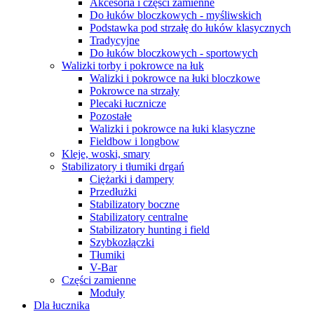
Akcesoria i części zamienne
Do łuków bloczkowych - myśliwskich
Podstawka pod strzałę do łuków klasycznych
Tradycyjne
Do łuków bloczkowych - sportowych
Walizki torby i pokrowce na łuk
Walizki i pokrowce na łuki bloczkowe
Pokrowce na strzały
Plecaki łucznicze
Pozostałe
Walizki i pokrowce na łuki klasyczne
Fieldbow i longbow
Kleje, woski, smary
Stabilizatory i tłumiki drgań
Ciężarki i dampery
Przedłużki
Stabilizatory boczne
Stabilizatory centralne
Stabilizatory hunting i field
Szybkozłączki
Tłumiki
V-Bar
Części zamienne
Moduły
Dla łucznika