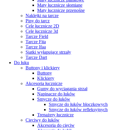
Maty łucznicze słomiane
Maty łucznicze przenośne
Naklejki na tarcze
Piny do tarcz
Cele łucznicze 2D
Cele łucznicze 3d
Tarcze Field
Tarcze Fita
Tarcze Ifaa
Siatki wyłapujące strzały
Tarcze Dart
Do łuku
Buttony i klickiery
Buttony
Klickiery
Akcesoria łucznicze
Gumy do wyciągania strzał
Napinacze do łuków
Smycze do łuków
Smycze do łuków bloczkowych
Smycze do łuków refleksyjnych
Trenażery łucznicze
Cięciwy do łuków
Akcesoria do cięciw