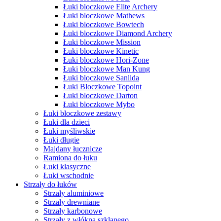
Łuki bloczkowe Elite Archery
Łuki bloczkowe Mathews
Łuki bloczkowe Bowtech
Łuki bloczkowe Diamond Archery
Łuki bloczkowe Mission
Łuki bloczkowe Kinetic
Łuki bloczkowe Hori-Zone
Łuki bloczkowe Man Kung
Łuki bloczkowe Sanlida
Łuki Bloczkowe Topoint
Łuki bloczkowe Darton
Łuki bloczkowe Mybo
Łuki bloczkowe zestawy
Łuki dla dzieci
Łuki myśliwskie
Łuki długie
Majdany łucznicze
Ramiona do łuku
Łuki klasyczne
Łuki wschodnie
Strzały do łuków
Strzały aluminiowe
Strzały drewniane
Strzały karbonowe
Strzały z włókna szklanego