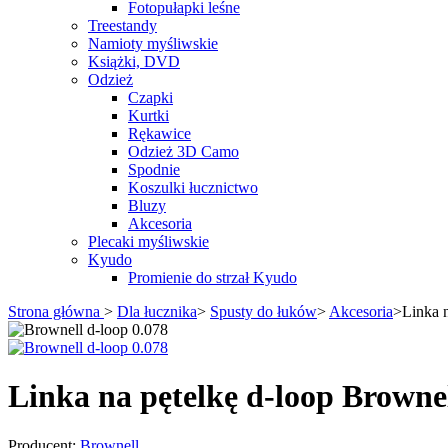
Fotopułapki leśne
Treestandy
Namioty myśliwskie
Książki, DVD
Odzież
Czapki
Kurtki
Rękawice
Odzież 3D Camo
Spodnie
Koszulki łucznictwo
Bluzy
Akcesoria
Plecaki myśliwskie
Kyudo
Promienie do strzał Kyudo
Strona główna
>
Dla łucznika
>
Spusty do łuków
>
Akcesoria
>
Linka 
Linka na pętelkę d-loop Browne
Producent:
Brownell