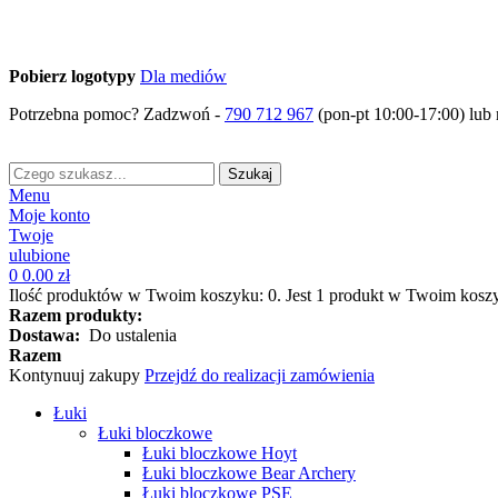
Pobierz logotypy
Dla mediów
Potrzebna pomoc? Zadzwoń -
790 712 967
(pon-pt 10:00-17:00) lub 
Szukaj
Menu
Moje konto
Twoje
ulubione
0
0.00 zł
Ilość produktów w Twoim koszyku:
0
.
Jest 1 produkt w Twoim kosz
Razem produkty:
Dostawa:
Do ustalenia
Razem
Kontynuuj zakupy
Przejdź do realizacji zamówienia
Łuki
Łuki bloczkowe
Łuki bloczkowe Hoyt
Łuki bloczkowe Bear Archery
Łuki bloczkowe PSE