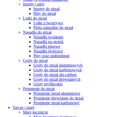
Inserty i piny
Inserty do strzał
Piny do strzał
Lotki do strzał
Lotki z tworzywa
Pióra naturalne do strzał
Nasadki do strzał
Nasadki wciskane
Nasadki na stożek
Nasadki pinowe
Nasadki świecące
Piny oraz unibushingi
Groty do strzał
Groty do strzał aluminiowych
Groty do strzał karbonowych
Groty do strzał alu-carbon
Groty do strzał drewnianych
Groty myśliwskie
Promienie do strzał
Promienie strzał aluminiowe
Promienie drewniane do strzał
Promienie strzał karbonowe
Tarcze i maty
Maty łucznicze
Maty łucznicze piankowe